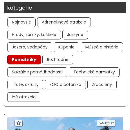
kategórie
Najnovšie
Adrenalínové atrakcie
Hrady, zámky, kaštiele
Jaskyne
Jazerá, vodopády
Kúpanie
Múzeá a história
Pamätníky
Rozhľadne
Sakrálne pamätihodnosti
Technické pamiatky
Trate, okruhy
ZOO a botanika
Zrúcaniny
Iné atrakcie
PAMÄTNÍKY