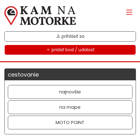
prihlásiť sa
pridať bod / udalosť
cestovanie
najnovšie
na mape
MOTO POINT