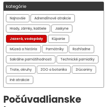
kategórie
Najnovšie
Adrenalínové atrakcie
Hrady, zámky, kaštiele
Jaskyne
Jazerá, vodopády
Kúpanie
Múzeá a história
Pamätníky
Rozhľadne
Sakrálne pamätihodnosti
Technické pamiatky
Trate, okruhy
ZOO a botanika
Zrúcaniny
Iné atrakcie
Počúvadlianske