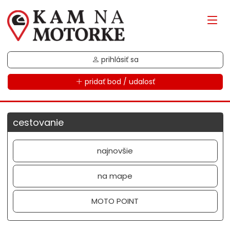
prihlásiť sa
pridať bod / udalosť
cestovanie
najnovšie
na mape
MOTO POINT