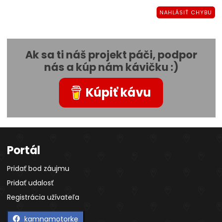
NAHLÁSIŤ CHYBU
Ak sa ti náš projekt páči, podpor
nás a kúp nám kávičku :)
Kúpiť kávu
Portál
Pridať bod záujmu
Pridať udalosť
Registrácia užívateľa
kamnamotorke