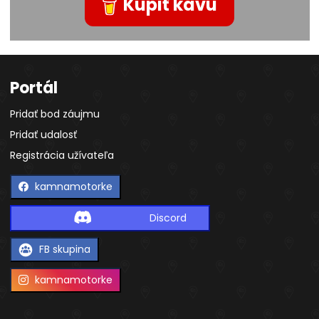
Kúpiť kávu
Portál
Pridať bod záujmu
Pridať udalosť
Registrácia užívateľa
kamnamotorke
Discord
FB skupina
kamnamotorke