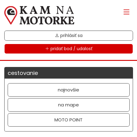
prihlásiť sa
pridať bod / udalosť
cestovanie
najnovšie
na mape
MOTO POINT