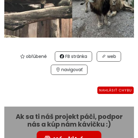
obľúbené
FB stránka
web
navigovať
NAHLÁSIŤ CHYBU
Ak sa ti náš projekt páči, podpor
nás a kúp nám kávičku :)