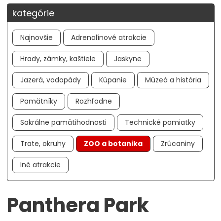
kategórie
Najnovšie
Adrenalínové atrakcie
Hrady, zámky, kaštiele
Jaskyne
Jazerá, vodopády
Kúpanie
Múzeá a história
Pamätníky
Rozhľadne
Sakrálne pamätihodnosti
Technické pamiatky
Trate, okruhy
ZOO a botanika
Zrúcaniny
Iné atrakcie
Panthera Park