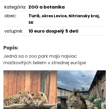
kategória:
ZOO a botanika
obec:
Turá,
okres Levice, Nitriansky kraj,
SK
vstupné:
10 euro dospelý 5 deti
Popis:
Jedná sa o zoo park majú najviac
mačkovitých šeliem v strednej európe