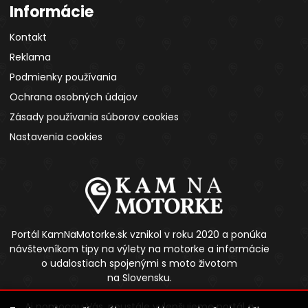
Informácie
Kontakt
Reklama
Podmienky používania
Ochrana osobných údajov
Zásady používania súborov cookies
Nastavenia cookies
Portál KamNaMotorke.sk vznikol v roku 2020 a ponúka
návštevníkom tipy na výlety na motorke a informácie
o udalostiach spojenými s moto životom
na Slovensku.
Aj pomocou Vás, neustále vylepšujeme portál a