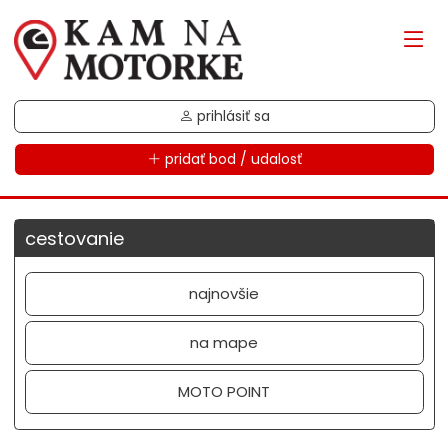
prihlásiť sa
pridať bod / udalosť
cestovanie
najnovšie
na mape
MOTO POINT