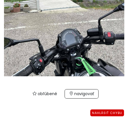
obľúbené
navigovať
NAHLÁSIŤ CHYBU