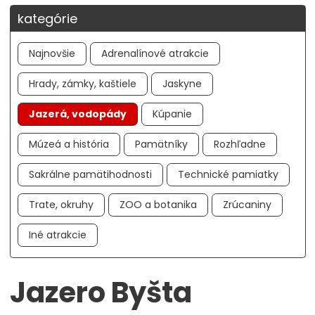
kategórie
Najnovšie
Adrenalínové atrakcie
Hrady, zámky, kaštiele
Jaskyne
Jazerá, vodopády
Kúpanie
Múzeá a história
Pamätníky
Rozhľadne
Sakrálne pamätihodnosti
Technické pamiatky
Trate, okruhy
ZOO a botanika
Zrúcaniny
Iné atrakcie
Jazero Byšta